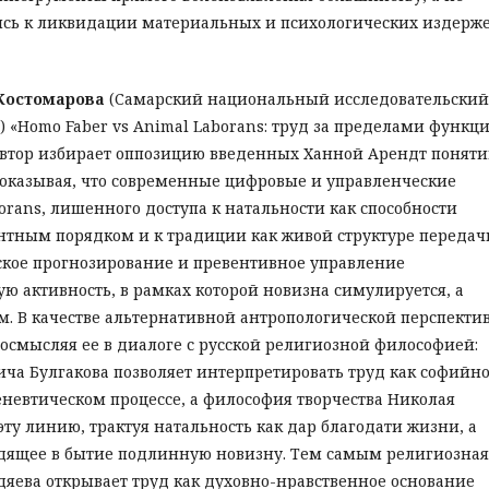
ясь к ликвидации материальных и психологических издерже
Костомарова
(Самарский национальный исследовательский
ра) «Homo Faber vs Animal Laborans: труд за пределами функци
 автор избирает оппозицию введенных Ханной Арендт понят
е показывая, что современные цифровые и управленческие
rans, лишенного доступа к натальности как способности
нтным порядком и к традиции как живой структуре передач
еское прогнозирование и превентивное управление
ю активность, в рамках которой новизна симулируется, а
. В качестве альтернативной антропологической перспекти
реосмысляя ее в диалоге с русской религиозной философией:
ича Булгакова позволяет интерпретировать труд как софийн
еневтическом процессе, а философия творчества Николая
у линию, трактуя натальность как дар благодати жизни, а
водящее в бытие подлинную новизну. Тем самым религиозная
дяева открывает труд как духовно-нравственное основание