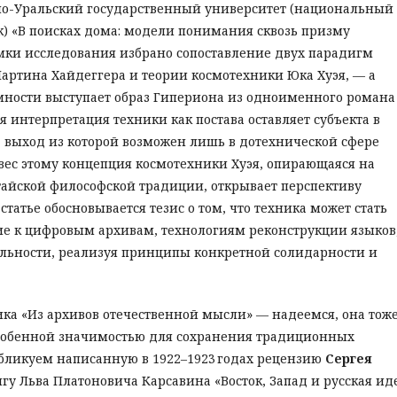
о-Уральский государственный университет (национальный
к) «В поисках дома: модели понимания сквозь призму
амки исследования избрано сопоставление двух парадигм
артина Хайдеггера и теории космотехники Юка Хуэя, — а
мности выступает образ Гипериона из одноименного романа
я интерпретация техники как постава оставляет субъекта в
, выход из которой возможен лишь в дотехнической сфере
овес этому концепция космотехники Хуэя, опирающаяся на
айской философской традиции, открывает перспективу
татье обосновывается тезис о том, что техника может стать
е к цифровым архивам, технологиям реконструкции языков
ьности, реализуя принципы конкретной солидарности и
рика «Из архивов отечественной мысли» — надеемся, она тож
 особенной значимостью для сохранения традиционных
убликуем написанную в 1922–1923 годах рецензию
Сергея
игу Льва Платоновича Карсавина «Восток, Запад и русская иде