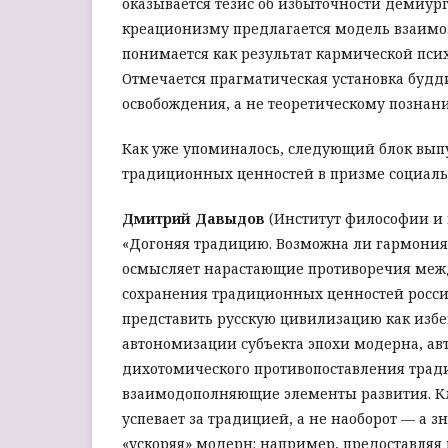
оказывается тезис об избыточности демиург
креационизму предлагается модель взаимо
понимается как результат кармической псих
Отмечается прагматическая установка буд
освобождения, а не теоретическому познан
Как уже упоминалось, следующий блок вып
традиционных ценностей в призме социал
Дмитрий Давыдов
(Институт философии и п
«Догоняя традицию. Возможна ли гармони
осмысляет нарастающие противоречия меж
сохранения традиционных ценностей росси
представить русскую цивилизацию как из
автономизации субъекта эпохи модерна, ав
дихотомического противопоставления тради
взаимодополняющие элементы развития. Клю
успевает за традицией, а не наоборот — а 
«ускоряя» модерн: например, предоставляя