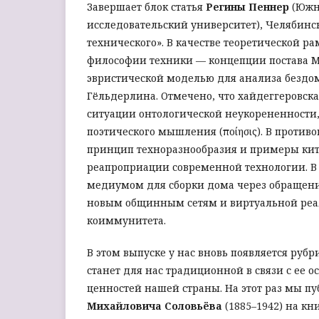
Завершает блок статья
Регины Пеннер
(Южн
исследовательский университет), Челябинс
технического». В качестве теоретической р
философии техники — концепции постава М
эвристической мо­делью для анализа бездо
Гёльдерлина. Отмечено, что хайдеггеровска
ситуации онтологической не­укорененности
поэтического мышления (ποίησις). В против
принцип техноразнообразия и примеры кит
реапроприации современной технологии. В с
медиумом для сборки дома через обращени
новым общинным сетям и виртуальной реал
коиммунитета.
В этом выпуске у нас вновь появляется руб
станет для нас традиционной в связи с ее
ценностей нашей страны. На этот раз мы п
Михайловича Соловьёва
(1885–1942) на кн