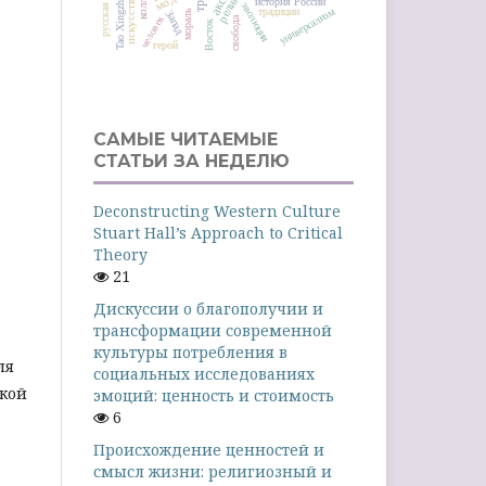
русская мысль
религия
история России
Tao Xingzhi
эволюция
универсализм
традиции
мораль
Запад
человек
свобода
Восток
герой
САМЫЕ ЧИТАЕМЫЕ
СТАТЬИ ЗА НЕДЕЛЮ
Deconstructing Western Culture
Stuart Hall’s Approach to Critical
Theory
21
Дискуссии о благополучии и
трансформации современной
культуры потребления в
ля
социальных исследованиях
ской
эмоций: ценность и стоимость
6
Происхождение ценностей и
смысл жизни: религиозный и