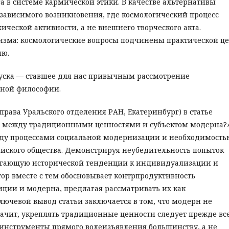
а в системе кармической этики. В качестве альтернативы
зависимого возникновения, где космологический процесс
ической активности, а не внешнего творческого акта.
дизма: космологические вопросы подчинены практической ц
ию.
уска — ставшее для нас привычным рассмотрение
ьной философии.
рава Уральского отделения РАН, Екатеринбург) в статье
я между традиционными ценностями и субъектом модерна?
ду процессами социальной модернизации и необходимость
йского общества. Демонстрируя неубедительность попыток
бегающую исторической тенденции к индивидуализации и
тор вместе с тем обосновывает контрпродуктивность
ции и модерна, предлагая рассматривать их как
чевой вывод статьи заключается в том, что модерн не
значит, укреплять традиционные ценности следует прежде вс
 инструменты прямого волеизъявления большинству, а не