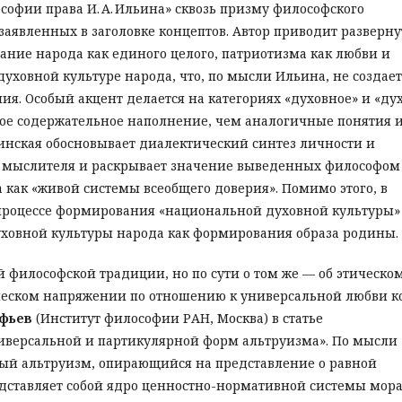
ософии права И. А. Ильина» сквозь призму философского
заявленных в заголовке концептов. Автор приводит разверну
ние народа как единого целого, патриотизма как любви и
уховной культуре народа, что, по мысли Ильина, не создает
я. Особый акцент делается на категориях «духовное» и «дух
ное содержательное наполнение, чем аналогичные понятия 
инская обосновывает диалектический синтез личности и
и мыслителя и раскрывает значение выведенных философом
 как «живой системы всеобщего доверия». Помимо этого, в
в процессе формирования «национальной духовной культуры»
уховной культуры народа как формирования образа родины.
 философской традиции, но по сути о том же — об этическо
ческом напряжении по отношению к универсальной любви к
фьев
(Институт философии РАН, Москва) в статье
версальной и партикулярной форм альтруизма». По мысли
ый альтруизм, опирающийся на представление о равной
едставляет собой ядро ценностно-нормативной системы мора