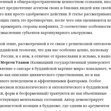
ененный в общераспространенном ценностном сознании, вхо
гает предпочтение агентом своих и близких людей или своей
го или просто одобряемого действия. В статье рассматриваю
щих снять это противоречие, после чего они оцениваются п
 примирить стороны конфликта, 2) соответствие особенност
оосмыслению субъектов партикулярного альтруизма.
ой этике, рассмотренной в ее связи с религиозной онтологи
уддийской теологии, что для нас особенно ценно, поскольку
оссии, и о нем, в отличие от православия и ислама, в наш
,
Мерген Уланов
(Калмыцкий государственный университет 
тавление о сансаре в буддийской картине мира» показывает, ч
о как описание циклического существования, но и как
енного неведением и аффективными факторами. Особое
освязи психологического и онтологического в буддийской
й, форм и бесформенный) трактуются не как объективные
етствующих ментальных состояний. Автор демонстрирует
ционистской позиции в буддизме, где одним из аргументов