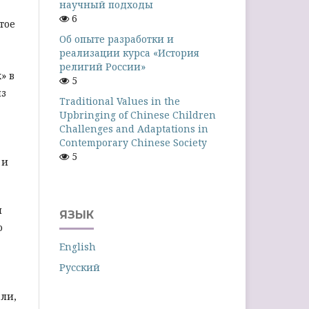
научный подходы
6
тое
Об опыте разработки и
реализации курса «История
религий России»
» в
5
из
Traditional Values in the
Upbringing of Chinese Children
Challenges and Adaptations in
Contemporary Chinese Society
5
 и
м
ЯЗЫК
о
English
Русский
ли,