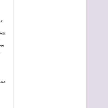
ая
кой
о
щее
,
ных