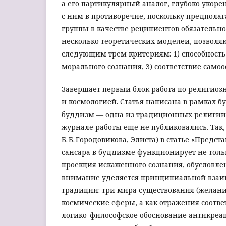
а его партикулярный аналог, глубоко укор
с ним в противоречие, поскольку предпола
группы в качестве реципиентов обязательно
несколько теоретических моделей, позволяю
следующим трем критериям: 1) способность
морального сознания, 3) соответствие сам
Завершает первый блок работа по религиозн
и космологией. Статья написана в рамках б
буддизм — одна из традиционных религий Р
журнале работы еще не публиковались. Так
Б. Б. Городовикова, Элиста) в статье «Предс
сансара в буддизме функционирует не тольк
проекция искаженного сознания, обусловл
внимание уделяется принципиальной взаим
традиции: три мира существования (желани
космические сферы, а как отражения соотв
логико-философское обоснование антикреа