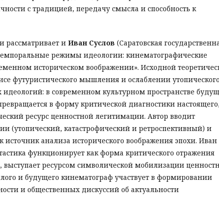
чности с традицией, передачу смысла и способность к
и рассматривает и
Иван Суслов
(Саратовская государственн
 «Темпоральные режимы идеологии: кинематографические
ременном историческом воображении». Исходной теоретичес
зисе футуристического мышления и ослаблении утопическог
х идеологий: в современном культурном пространстве буду
 превращается в форму критической диагностики настоящего
ческий ресурс ценностной легитимации. Автор вводит
и (утопический, катастрофический и ретроспективный) и
к источник анализа исторического воображения эпохи. Иван
нтастика функционирует как форма критического отражения
в, выступает ресурсом символической мобилизации ценност
шлого и будущего кинематограф участвует в формировании
ости и общественных дискуссий об актуальности