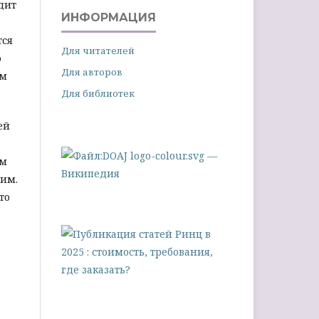
дит
ИНФОРМАЦИЯ
тся
Для читателей
о
Для авторов
ям
Для библиотек
ей
ем
им.
то