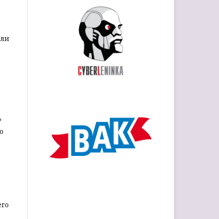
ели
»
ю
его