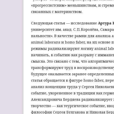
«прогрессистским» меньшинствам, и стрем
связанных с материнством.
Следующая статья — исследование
Артура 
университет им. акад. С. П. Королёва, Сама
нальности». В качестве рамки для анализа
animal laborans и homo faber, на их основ
режимы радикализируют логику animal labo
начинать, к событию как разрыву с иммане
смысла. Это связано с тем, что алгоритмич
трансформируют труд в воспроизводственну
будущее оказывается заранее определенным
статья обращается к фигуре homo faber, пе
анализ концепции труда у Сергея Николаев
событие, укорененное в традиции как герм
Александровича Бердяева радикализирует эт
творчество — как теургическое событие, в
философия Сергея Булгакова и Николая Бер