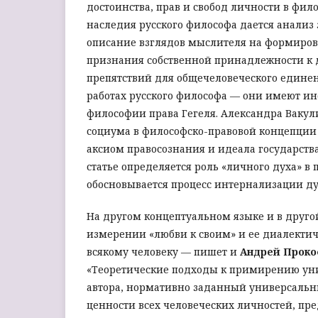
достоинства, прав и свобод личности в фил
наследия русского философа дается анализ 
описание взглядов мыслителя на формирова
признания собственной принадлежности к д
препятствий для общечеловеческого единени
работах русского философа — они имеют и
философии права Гегеля. Александра Вакул
социума в философско-правовой концепци
аксиом правосознания и идеала государства
статье определяется роль «личного духа» 
обосновывается процесс интернализации д
На другом концептуальном языке и в другой
измерении «любви к своим» и ее диалекти
всякому человеку — пишет и
Андрей Проко
«Теоретические подходы к примирению уни
автора, нормативно заданный универсальн
ценности всех человеческих личностей, пр