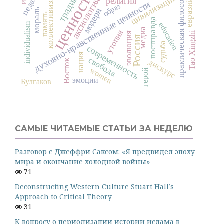
евразийство
ценности
традиция
практическая философия
цивилизация
коллективизм
аксиология
религия
духовно-нравственные ценности
образ
модерн
мораль
память
постправда
education
individualism
медиа
утопия
Tao Xingzhi
эволюция
Россия
судьба
современность
нация
свобода
Восток
дискурс
women
герой
эмоции
Булгаков
САМЫЕ ЧИТАЕМЫЕ СТАТЬИ ЗА НЕДЕЛЮ
Разговор с Джеффри Саксом: «Я предвидел эпоху
мира и окончание холодной войны»
71
Deconstructing Western Culture Stuart Hall’s
Approach to Critical Theory
31
К вопросу о периодизации истории ислама в