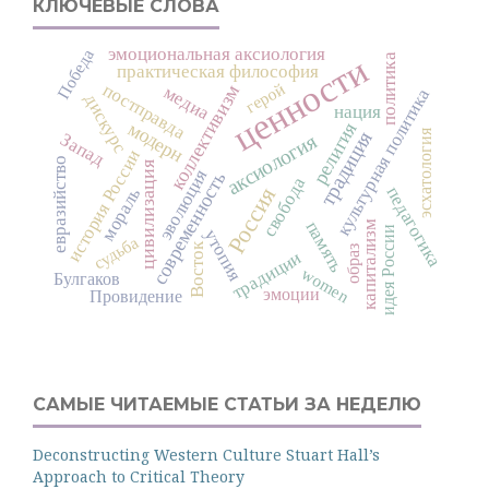
КЛЮЧЕВЫЕ СЛОВА
эмоциональная аксиология
Победа
ценности
политика
практическая философия
герой
постправда
коллективизм
медиа
культурная политика
дискурс
нация
модерн
религия
эсхатология
традиция
Запад
аксиология
история России
евразийство
цивилизация
эволюция
современность
свобода
Россия
педагогика
мораль
память
капитализм
идея России
утопия
судьба
Восток
образ
традиции
women
Булгаков
эмоции
Провидение
САМЫЕ ЧИТАЕМЫЕ СТАТЬИ ЗА НЕДЕЛЮ
Deconstructing Western Culture Stuart Hall’s
Approach to Critical Theory