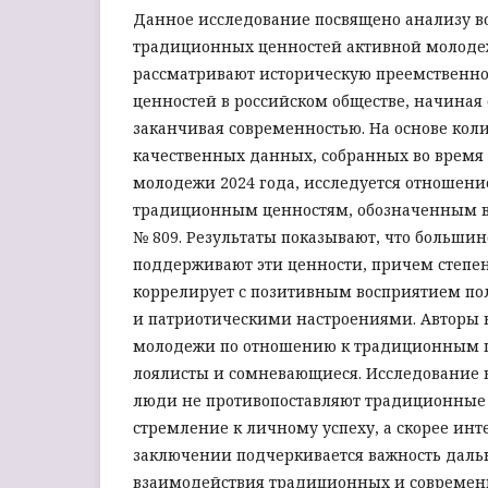
Данное исследование посвящено анализу в
традиционных ценностей активной молоде
рассматривают историческую преемственн
ценностей в российском обществе, начиная 
заканчивая современностью. На основе кол
качественных данных, собранных во время
молодежи 2024 года, исследуется отношен
традиционным ценностям, обозначенным в
№ 809. Результаты показывают, что большин
поддерживают эти ценности, причем степе
коррелирует с позитивным восприятием по
и патриотическими настроениями. Авторы 
молодежи по отношению к традиционным ц
лоялисты и сомневающиеся. Исследование 
люди не противопоставляют традиционные
стремление к личному успеху, а скорее инт
заключении подчеркивается важность дал
взаимодействия традиционных и современ