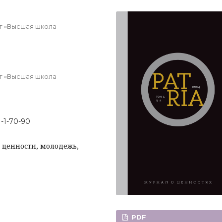
т «Высшая школа
т «Высшая школа
1-1-70-90
 ценности, молодежь,
PDF