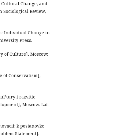
n, Cultural Change, and
n Sociological Review,
n: Individual Change in
iversity Press.
ogy of Culture], Moscow:
te of Conservatism],
ul’tury i razvitie
lopment], Moscow: Izd.
nnovacii: k postanovke
roblem Statement].