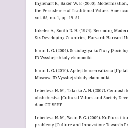
Inglehart R., Baker W. E. (2000). Modernizatio
the Persistence of Traditional Values. America
vol. 65, no. 1, pp. 19–51.
Inkeles A., Smith D. H. (1974). Becoming Moder
Six Developing Countries, Harvard: Harvard Un
Ionin L. G. (2004). Sociologiya kul’tury [Sociol
ID Vysshej shkoly ekonomiki.
Ionin L. G. (2010). Apdejt konservatizma [Upda
Moscow: ID Vysshej shkoly ekonomiki.
Lebedeva N. M., Tatarko A. N. (2007). Cennosti k
obshchestva [Cultural Values and Society Deve
dom GU VSHE.
Lebedeva N. M., Yasin E. G. (2009). Kul’tura i i
problemy [Culture and Innovation: Towards P