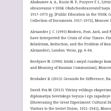
Abakumov A. A., Kuzin N. P., Puzyrev F. I., Litvi
obrazovanie v SSSR. Obshcheobrazovatel’naya 
1917–1973 gg. [Public Education in the USSR. 
Collection of Documents. 1917–1973], Moscow: 
Alexander J. C. (1995) Modern, Post, Anti, and 
have Interpreted the Crisis of «Our Times». Fi
Relativism, Reduction, and the Problem of Reaso
Alexander), London: Verso, pp. 6–64.
Berdyaev N. (1990). Istoki i smysl russkogo k
and Meaning of Russian Communism], Moscow
Brubaker R. (2015). Grounds for Difference, Ha
David-Fox M. (2015). Vitriny velikogo eksperim
diplomatiya Sovetskogo Soyuza i ego zapadnye 
[Showcasing the Great Experiment: Cultural 
Visitors to the Soviet Union, 1921–1941], Mosc