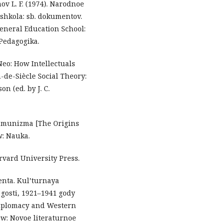
nov L. F. (1974). Narodnoe
shkola: sb. dokumentov.
General Education School:
Pedagogika.
Neo: How Intellectuals
n-de-Siècle Social Theory:
n (ed. by J. C.
ommunizma [The Origins
: Nauka.
rvard University Press.
enta. Kul’turnaya
gosti, 1921–1941 gody
Diplomacy and Western
ow: Novoe literaturnoe