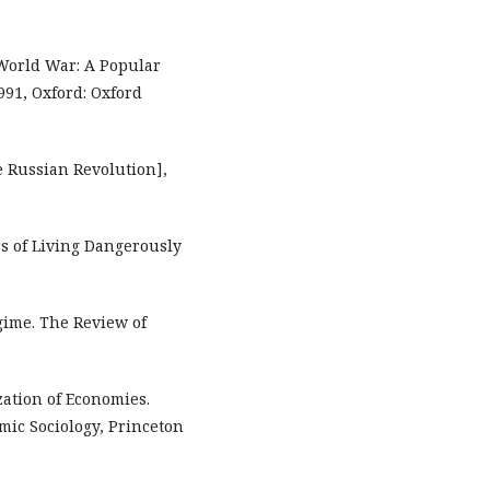
 World War: A Popular
91, Oxford: Oxford
he Russian Revolution],
ars of Living Dangerously
egime. The Review of
zation of Economies.
mic Sociology, Princeton