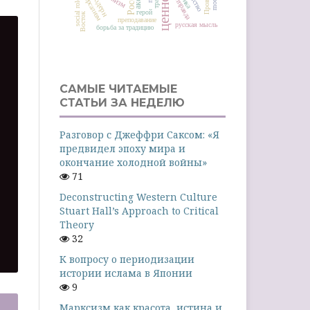
ценности
универсализм
Россия
постправда
модерн
social roles
герой
Восток
преподавание
русская мысль
борьба за традицию
САМЫЕ ЧИТАЕМЫЕ
СТАТЬИ ЗА НЕДЕЛЮ
Разговор с Джеффри Саксом: «Я
предвидел эпоху мира и
окончание холодной войны»
71
Deconstructing Western Culture
Stuart Hall’s Approach to Critical
Theory
32
К вопросу о периодизации
истории ислама в Японии
9
Марксизм как красота, истина и