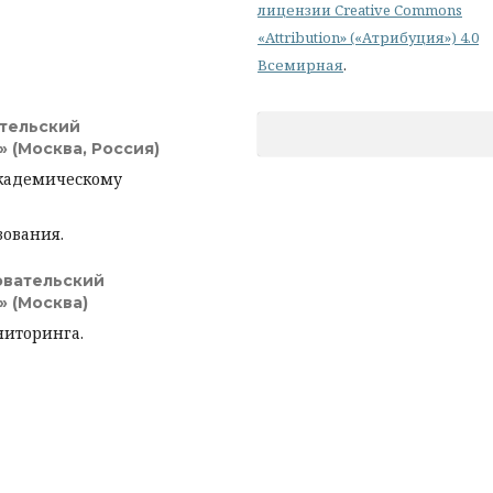
лицензии Creative Commons
«Attribution» («Атрибуция») 4.0
Всемирная
.
тельский
 (Москва, Россия)
академическому
зования.
овательский
 (Москва)
ниторинга.