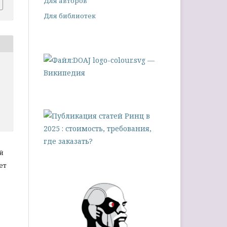
Для авторов
Для библиотек
й
ет