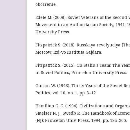
obozrenie.
Edele M. (2008). Soviet Veterans of the Second
Movement in an Authoritarian Society, 1941–19
University Press.
Fitzpatrick S. (2018). Russkaya revolyuciya [T
Moscow: Izd-vo Instituta Gajdara.
Fitzpatrick S. (2015). On Stalin’s Team: The Ye
in Soviet Politics, Princeton University Press.
Gurian W. (1948). Thirty Years of the Soviet R
Politics, vol. 10, no. 1, pp. 3–12.
Hamilton G. G. (1994). Civilizations and Organi
Smelser N. J., Swedb R. The Handbook of Econo
(NJ): Princeton Univ. Press, 1994, pp. 183–205.