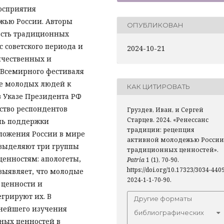
осприятия
жью России. Авторы
ОПУБЛИКОВАН
ость традиционных
с советского периода и
2024-10-21
ичественных и
 Всемирного фестиваля
ие молодых людей к
КАК ЦИТИРОВАТЬ
 Указе Президента РФ
ство респондентов
Груздев, Иван, и Сергей
Старцев. 2024. «Ренессанс
нь поддержки
традиции: рецепция
ложения России в мире
активной молодежью России
выделяют три группы
традиционных ценностей».
енностям: апологеты,
Patria
1 (1), 70-90.
https://doi.org/10.17323/3034-440
выявляет, что молодые
2024-1-1-70-90.
 ценности и
егрируют их. В
Другие форматы
ьнейшего изучения
библиографических
ных ценностей в