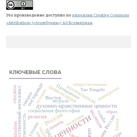
Это произведение доступно по
лицензии Creative Commons
«Attribution» («Атрибуция») 4.0 Всемирная
.
КЛЮЧЕВЫЕ СЛОВА
обществознание
постправда
Провидение
коллективизм
цивилизация
education
демократия
искусственный интеллект
Tao Xingzhi
человек
эмоции
Восток
мораль
духовно-нравственные ценности
социальная философия
эволюция
образ
судьба
Россия
ценности
политика
современность
религия
история России
память
Запад
individualism
утопия
нация
модерн
дискурс