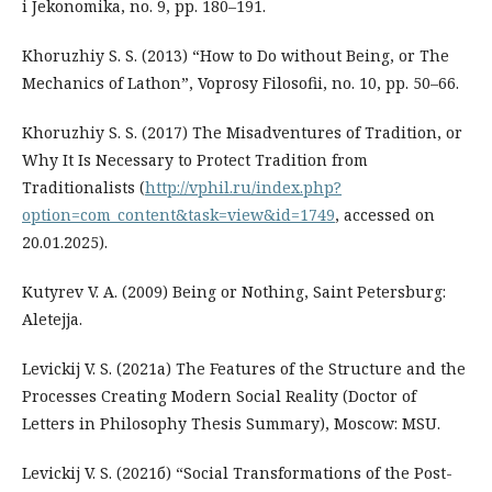
i Jekonomika, no. 9, pp. 180–191.
Khoruzhiy S. S. (2013) “How to Do without Being, or The
Mechanics of Lathon”, Voprosy Filosofii, no. 10, pp. 50–66.
Khoruzhiy S. S. (2017) The Misadventures of Tradition, or
Why It Is Necessary to Protect Tradition from
Traditionalists (
http://vphil.ru/index.php?
option=com_content&task=view&id=1749
, accessed on
20.01.2025).
Kutyrev V. A. (2009) Being or Nothing, Saint Petersburg:
Aletejja.
Levickij V. S. (2021а) The Features of the Structure and the
Processes Creating Modern Social Reality (Doctor of
Letters in Philosophy Thesis Summary), Moscow: MSU.
Levickij V. S. (2021б) “Social Transformations of the Post-