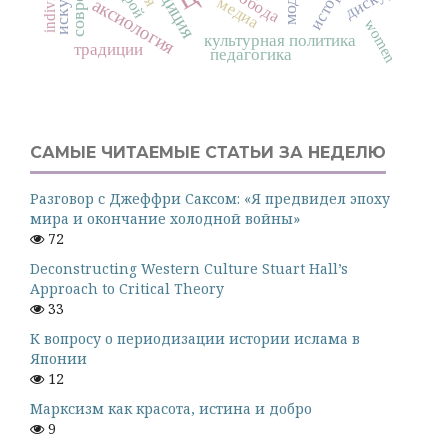
традиция
герой
свобода
медиа
аксиология
women
культурная политика
традиции
педагогика
САМЫЕ ЧИТАЕМЫЕ СТАТЬИ ЗА НЕДЕЛЮ
Разговор с Джеффри Саксом: «Я предвидел эпоху
мира и окончание холодной войны»
72
Deconstructing Western Culture Stuart Hall’s
Approach to Critical Theory
33
К вопросу о периодизации истории ислама в
Японии
12
Марксизм как красота, истина и добро
9